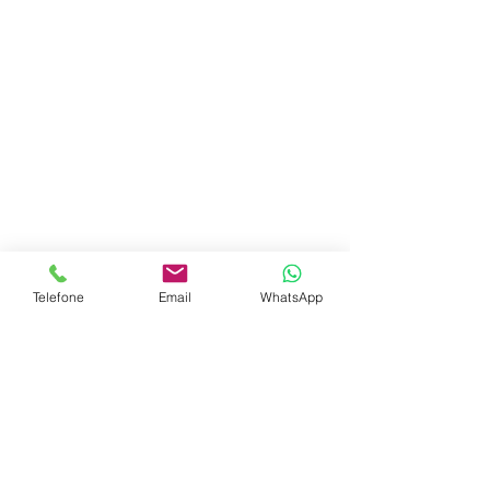
Telefone
Email
WhatsApp
Av. Bernardino de Campos, n. 383 - Campo Grande -
Santos - São Paulo - Brasil
E-mail:
contato@rwreparoseletronicos.com.br
© Todos os direitos reservados. RW Eletrônica
Administrado pela
ASSECOM
Assessoria em Comunicação